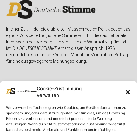
In einer Zeit, in der die etablierten Massenmedien Politik gegen das
eigene Volk betreiben, ist eine Stimme wichtig, die das nationale
Interesse in den Vordergrund stellt und der Wahrheit verpflichtet
ist. Die
DEUTSCHE STIMME
erhebt diesen Anspruch. 1976
gegründet, leisten unsere Autoren Monat für Monat ihren Beitrag
für eine ausgewogenere Meinungsbildung.
Cookie-Zustimmung
verwalten
Unser Magazin
Rubriken
Rechtliches
Wir verwenden Technologien wie Cookies, um Geräteinformationen zu
speichern und/oder darauf zuzugreifen. Wir tun dies, um das Browsing-
Spenden
Deutschland
Rechtliche Hinweise
Erlebnis zu verbessern und um (nicht) personalisierte Werbung
anzuzeigen. Wenn du nicht zustimmst oder die Zustimmung widerrufst,
Ausgaben
Ausland
Impressum
kann dies bestimmte Merkmale und Funktionen beeinträchtigen.
DS-TV
Gespräch
Datenschutzerklärung