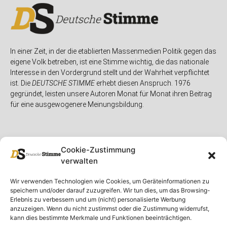
In einer Zeit, in der die etablierten Massenmedien Politik gegen das
eigene Volk betreiben, ist eine Stimme wichtig, die das nationale
Interesse in den Vordergrund stellt und der Wahrheit verpflichtet
ist. Die
DEUTSCHE STIMME
erhebt diesen Anspruch. 1976
gegründet, leisten unsere Autoren Monat für Monat ihren Beitrag
für eine ausgewogenere Meinungsbildung.
Cookie-Zustimmung
verwalten
Unser Magazin
Rubriken
Rechtliches
Wir verwenden Technologien wie Cookies, um Geräteinformationen zu
speichern und/oder darauf zuzugreifen. Wir tun dies, um das Browsing-
Spenden
Deutschland
Rechtliche Hinweise
Erlebnis zu verbessern und um (nicht) personalisierte Werbung
anzuzeigen. Wenn du nicht zustimmst oder die Zustimmung widerrufst,
Ausgaben
Ausland
Impressum
kann dies bestimmte Merkmale und Funktionen beeinträchtigen.
DS-TV
Gespräch
Datenschutzerklärung