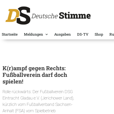
Startseite
Meldungen
Ausgaben
DS-TV
Shop
Ru
K(r)ampf gegen Rechts:
Fußballverein darf doch
spielen!
Rolle rückwärts: Der Fußballverein DSG
Eintracht Gladau e.V. (Jerichower Land),
kürzlich vom Fußballverband Sachsen-
Anhalt (FSA) vom Spielbetrieb