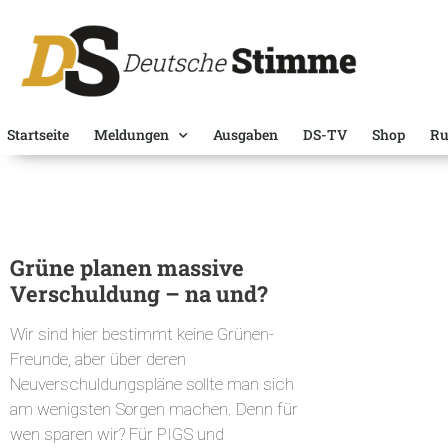
Startseite
Meldungen
Ausgaben
DS-TV
Shop
Ru
Grüne planen massive
Verschuldung – na und?
Wir sind hier bestimmt keine Grünen-
Freunde, aber über deren
Neuverschuldungspläne sollte man sich
am wenigsten Sorgen machen. Denn für
wen sparen wir? Für PIGS und