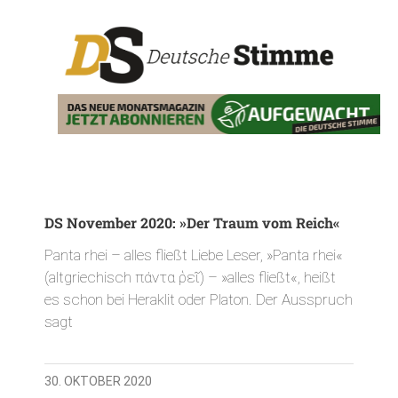
DS November 2020: »Der Traum vom Reich«
Panta rhei – alles fließt Liebe Leser, »Panta rhei«
(altgriechisch πάντα ῥεῖ) – »alles fließt«, heißt
es schon bei Heraklit oder Platon. Der Ausspruch
sagt
30. OKTOBER 2020