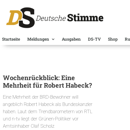
Startseite
Meldungen
Ausgaben
DS-TV
Shop
Ru
Wochenrückblick: Eine
Mehrheit für Robert Habeck?
Eine Mehrheit der BRD-Bewohner will
angeblich Robert Habeck als Bundeskanzler
haben. Laut dem Trendbarometern von RTL
und n-tv liegt der Grünen-Politiker vor
Amtsinhaber Olaf Scholz