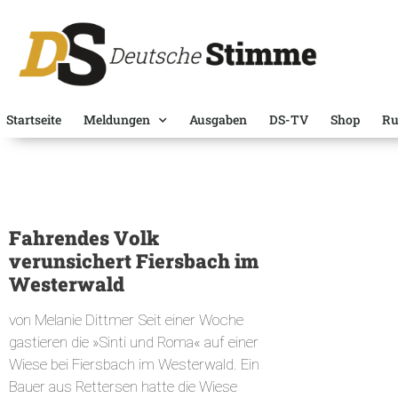
Startseite
Meldungen
Ausgaben
DS-TV
Shop
Ru
Fahrendes Volk
verunsichert Fiersbach im
Westerwald
von Melanie Dittmer Seit einer Woche
gastieren die »Sinti und Roma« auf einer
Wiese bei Fiersbach im Westerwald. Ein
Bauer aus Rettersen hatte die Wiese