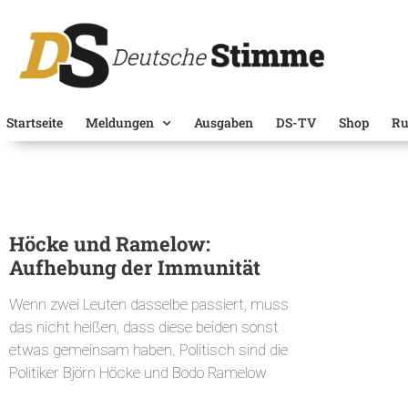
Startseite
Meldungen
Ausgaben
DS-TV
Shop
Ru
Höcke und Ramelow:
Aufhebung der Immunität
Wenn zwei Leuten dasselbe passiert, muss
das nicht heißen, dass diese beiden sonst
etwas gemeinsam haben. Politisch sind die
Politiker Björn Höcke und Bodo Ramelow