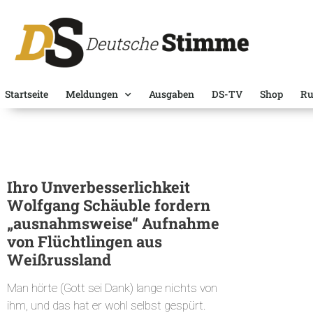
Startseite
Meldungen
Ausgaben
DS-TV
Shop
Ru
Ihro Unverbesserlichkeit
Wolfgang Schäuble fordern
„ausnahmsweise“ Aufnahme
von Flüchtlingen aus
Weißrussland
Man hörte (Gott sei Dank) lange nichts von
ihm, und das hat er wohl selbst gespürt.