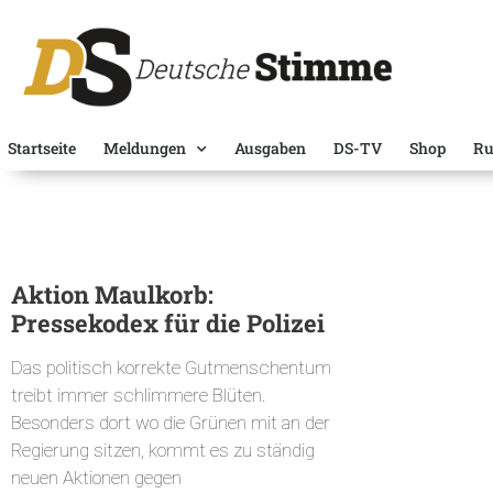
Startseite
Meldungen
Ausgaben
DS-TV
Shop
Ru
Aktion Maulkorb:
Pressekodex für die Polizei
Das politisch korrekte Gutmenschentum
treibt immer schlimmere Blüten.
Besonders dort wo die Grünen mit an der
Regierung sitzen, kommt es zu ständig
neuen Aktionen gegen