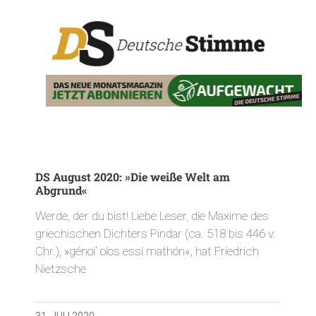
DS August 2020: »Die weiße Welt am
Abgrund«
Werde, der du bist! Liebe Leser, die Maxime des
griechischen Dichters Pindar (ca. 518 bis 446 v.
Chr.), »génoi‘ oíos essí mathón«, hat Friedrich
Nietzsche
31. JULI 2020