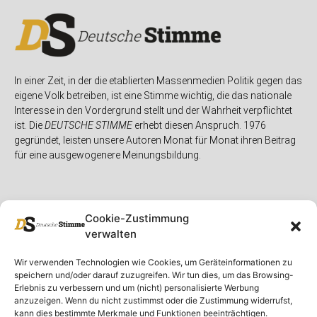
In einer Zeit, in der die etablierten Massenmedien Politik gegen das
eigene Volk betreiben, ist eine Stimme wichtig, die das nationale
Interesse in den Vordergrund stellt und der Wahrheit verpflichtet
ist. Die
DEUTSCHE STIMME
erhebt diesen Anspruch. 1976
gegründet, leisten unsere Autoren Monat für Monat ihren Beitrag
für eine ausgewogenere Meinungsbildung.
Cookie-Zustimmung
verwalten
Unser Magazin
Rubriken
Rechtliches
Wir verwenden Technologien wie Cookies, um Geräteinformationen zu
speichern und/oder darauf zuzugreifen. Wir tun dies, um das Browsing-
Spenden
Deutschland
Rechtliche Hinweise
Erlebnis zu verbessern und um (nicht) personalisierte Werbung
anzuzeigen. Wenn du nicht zustimmst oder die Zustimmung widerrufst,
Ausgaben
Ausland
Impressum
kann dies bestimmte Merkmale und Funktionen beeinträchtigen.