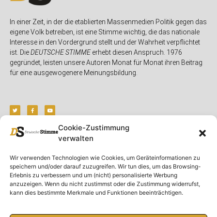
In einer Zeit, in der die etablierten Massenmedien Politik gegen das
eigene Volk betreiben, ist eine Stimme wichtig, die das nationale
Interesse in den Vordergrund stellt und der Wahrheit verpflichtet
ist. Die
DEUTSCHE STIMME
erhebt diesen Anspruch. 1976
gegründet, leisten unsere Autoren Monat für Monat ihren Beitrag
für eine ausgewogenere Meinungsbildung.
Cookie-Zustimmung
verwalten
Unser Magazin
Rubriken
Rechtliches
Wir verwenden Technologien wie Cookies, um Geräteinformationen zu
Spenden
Deutschland
Rechtliche Hinweise
speichern und/oder darauf zuzugreifen. Wir tun dies, um das Browsing-
Ausgaben
Ausland
Impressum
Erlebnis zu verbessern und um (nicht) personalisierte Werbung
anzuzeigen. Wenn du nicht zustimmst oder die Zustimmung widerrufst,
DS-TV
Gespräch
Datenschutzerklärung
kann dies bestimmte Merkmale und Funktionen beeinträchtigen.
Abonnieren
Opposition
Rundbrief
Panorama