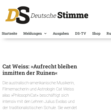
Startseite
Meldungen
Ausgaben
DS-TV
Shop
Ru
Cat Weiss: »Aufrecht bleiben
inmitten der Ruinen«
Die australisch-amerikanische Musikerin,
Filmemacherin und Astrologin Cat Weiss
alias »PhilosophiCat« beschäftigt sich
intensiv mit den Lehren Julius Evolas und
der traditionalistischen Schule. Sie wendet