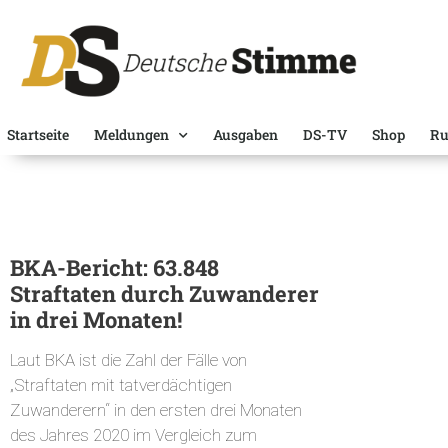
Startseite
Meldungen
Ausgaben
DS-TV
Shop
Ru
BKA-Bericht: 63.848
Straftaten durch Zuwanderer
in drei Monaten!
Laut BKA ist die Zahl der Fälle von
„Straftaten mit tatverdächtigen
Zuwanderern“ in den ersten drei Monaten
des Jahres 2020 im Vergleich zum