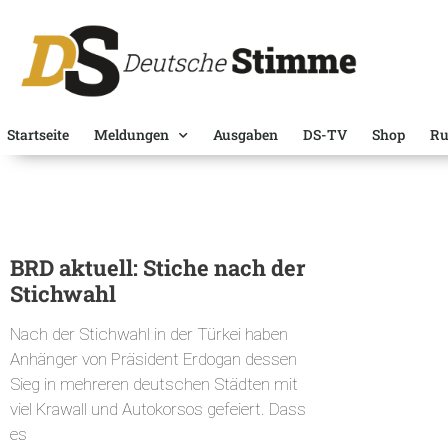
Startseite
Meldungen
Ausgaben
DS-TV
Shop
Ru
BRD aktuell: Stiche nach der
Stichwahl
Nach der Stichwahl in der Türkei haben
Anhänger von Präsident Erdogan dessen
Sieg in mehreren deutschen Städten mit
viel Krawall und Autokorsos gefeiert. Dass
es