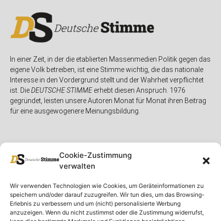
In einer Zeit, in der die etablierten Massenmedien Politik gegen das
eigene Volk betreiben, ist eine Stimme wichtig, die das nationale
Interesse in den Vordergrund stellt und der Wahrheit verpflichtet
ist. Die
DEUTSCHE STIMME
erhebt diesen Anspruch. 1976
gegründet, leisten unsere Autoren Monat für Monat ihren Beitrag
für eine ausgewogenere Meinungsbildung.
Cookie-Zustimmung
verwalten
Unser Magazin
Rubriken
Rechtliches
Wir verwenden Technologien wie Cookies, um Geräteinformationen zu
speichern und/oder darauf zuzugreifen. Wir tun dies, um das Browsing-
Spenden
Deutschland
Rechtliche Hinweise
Erlebnis zu verbessern und um (nicht) personalisierte Werbung
anzuzeigen. Wenn du nicht zustimmst oder die Zustimmung widerrufst,
Ausgaben
Ausland
Impressum