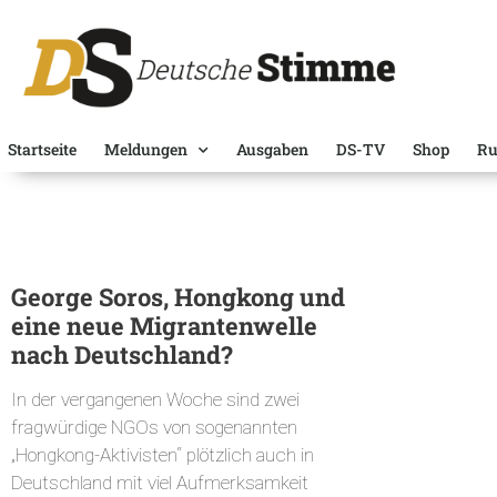
Startseite
Meldungen
Ausgaben
DS-TV
Shop
Ru
George Soros, Hongkong und
eine neue Migrantenwelle
nach Deutschland?
In der vergangenen Woche sind zwei
fragwürdige NGOs von sogenannten
„Hongkong-Aktivisten“ plötzlich auch in
Deutschland mit viel Aufmerksamkeit