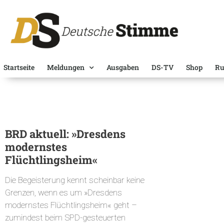
Startseite
Meldungen
Ausgaben
DS-TV
Shop
Ru
BRD aktuell: »Dresdens
modernstes
Flüchtlingsheim«
Die Begeisterung kennt scheinbar keine
Grenzen, wenn es um »Dresdens
modernstes Flüchtlingsheim« geht –
zumindest beim SPD-gesteuerten