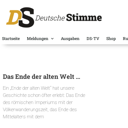
Startseite
Meldungen
Ausgaben
DS-TV
Shop
Ru
Das Ende der alten Welt …
Ein „Ende der alten Welt“ hat unsere
Geschichte schon öfter erlebt: Das Ende
des römischen Imperiums mit der
Völkerwanderungszeit, das Ende des
Mittelalters mit dem