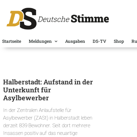
Startseite
Meldungen
Ausgaben
DS-TV
Shop
Ru
Halberstadt: Aufstand in der
Unterkunft für
Asylbewerber
In der Zentralen Anlaufstelle für
Asylbewerber (ZASt) in Halberstadt leben
derzeit 839 Bewohner. Seit dort mehrere
Insassen positiv auf das neuartige