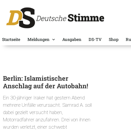
Startseite
Meldungen
Ausgaben
DS-TV
Shop
Ru
Berlin: Islamistischer
Anschlag auf der Autobahn!
Ein 30-jähriger Iraker hat gestern Abend
mehrere Unfälle verursacht. Samrad A. soll
dabei gezielt versucht haben,
Motorradfahrer anzufahren. Drei von ihnen
wurden verletzt, einer schwebt