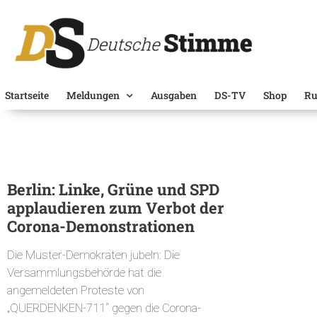
Startseite
Meldungen
Ausgaben
DS-TV
Shop
Ru
Berlin: Linke, Grüne und SPD
applaudieren zum Verbot der
Corona-Demonstrationen
Die Muster-Demokraten jubeln: Die
Versammlungsbehörde hat die
angemeldeten Proteste von
„QUERDENKEN-711“ gegen die Corona-