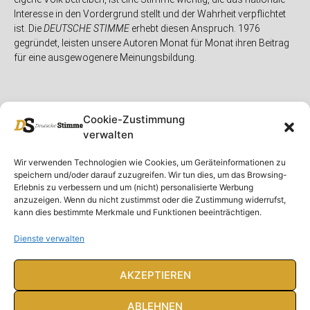
Interesse in den Vordergrund stellt und der Wahrheit verpflichtet
ist. Die
DEUTSCHE STIMME
erhebt diesen Anspruch. 1976
gegründet, leisten unsere Autoren Monat für Monat ihren Beitrag
für eine ausgewogenere Meinungsbildung.
Cookie-Zustimmung
verwalten
Unser Magazin
Rubriken
Rechtliches
Wir verwenden Technologien wie Cookies, um Geräteinformationen zu
speichern und/oder darauf zuzugreifen. Wir tun dies, um das Browsing-
Spenden
Deutschland
Rechtliche Hinweise
Erlebnis zu verbessern und um (nicht) personalisierte Werbung
anzuzeigen. Wenn du nicht zustimmst oder die Zustimmung widerrufst,
Ausgaben
Ausland
Impressum
kann dies bestimmte Merkmale und Funktionen beeinträchtigen.
DS-TV
Gespräch
Datenschutzerklärung
Abonnieren
Opposition
Dienste verwalten
Rundbrief
Panorama
Über uns
Feuilleton
AKZEPTIEREN
Intern
ABLEHNEN