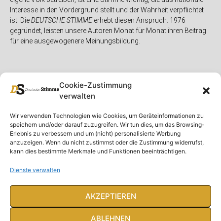
Interesse in den Vordergrund stellt und der Wahrheit verpflichtet
ist. Die
DEUTSCHE STIMME
erhebt diesen Anspruch. 1976
gegründet, leisten unsere Autoren Monat für Monat ihren Beitrag
für eine ausgewogenere Meinungsbildung.
Cookie-Zustimmung
verwalten
Unser Magazin
Rubriken
Rechtliches
Wir verwenden Technologien wie Cookies, um Geräteinformationen zu
speichern und/oder darauf zuzugreifen. Wir tun dies, um das Browsing-
Spenden
Deutschland
Rechtliche Hinweise
Erlebnis zu verbessern und um (nicht) personalisierte Werbung
anzuzeigen. Wenn du nicht zustimmst oder die Zustimmung widerrufst,
Ausgaben
Ausland
Impressum
kann dies bestimmte Merkmale und Funktionen beeinträchtigen.
DS-TV
Gespräch
Datenschutzerklärung
Abonnieren
Opposition
Dienste verwalten
Rundbrief
Panorama
Über uns
Feuilleton
AKZEPTIEREN
Intern
ABLEHNEN