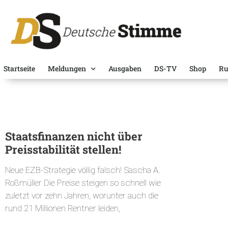
Startseite
Meldungen
Ausgaben
DS-TV
Shop
Ru
Staatsfinanzen nicht über
Preisstabilität stellen!
Neue EZB-Strategie völlig falsch! Sascha A.
Roßmüller Die Preise steigen so schnell wie
zuletzt vor zehn Jahren, worunter auch die
rund 21 Millionen Rentner leiden,