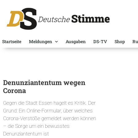
Startseite
Meldungen
Ausgaben
DS-TV
Shop
Ru
Denunziantentum wegen
Corona
Gegen die Stadt Essen hagelt es Kritik. Der
Grund: Ein Online-Formular, über welches
Corona-Verstöße gemeldet werden können
– die Sorge um ein bewusstes
Denunziantentum ist