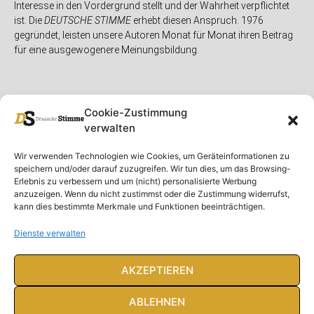
Interesse in den Vordergrund stellt und der Wahrheit verpflichtet
ist. Die
DEUTSCHE STIMME
erhebt diesen Anspruch. 1976
gegründet, leisten unsere Autoren Monat für Monat ihren Beitrag
für eine ausgewogenere Meinungsbildung.
Cookie-Zustimmung
verwalten
Unser Magazin
Rubriken
Rechtliches
Wir verwenden Technologien wie Cookies, um Geräteinformationen zu
speichern und/oder darauf zuzugreifen. Wir tun dies, um das Browsing-
Spenden
Deutschland
Rechtliche Hinweise
Erlebnis zu verbessern und um (nicht) personalisierte Werbung
anzuzeigen. Wenn du nicht zustimmst oder die Zustimmung widerrufst,
Ausgaben
Ausland
Impressum
kann dies bestimmte Merkmale und Funktionen beeinträchtigen.
DS-TV
Gespräch
Datenschutzerklärung
Abonnieren
Opposition
Dienste verwalten
Rundbrief
Panorama
Über uns
Feuilleton
AKZEPTIEREN
Intern
ABLEHNEN