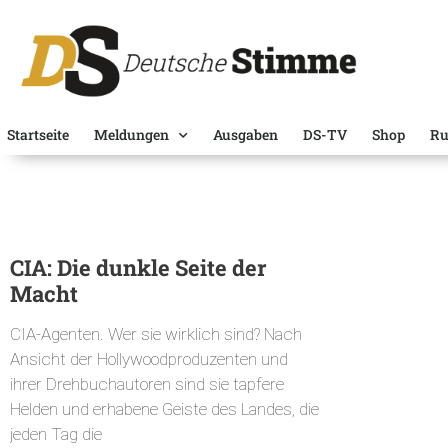
Startseite
Meldungen
Ausgaben
DS-TV
Shop
Ru
CIA: Die dunkle Seite der
Macht
CIA-Agenten. Wer sie wirklich sind? Nach
Ansicht der Hollywoodproduzenten und
ihrer Drehbuchautoren sind sie tapfere
Helden und erhabene Geiste des Landes, die
jeden Tag die