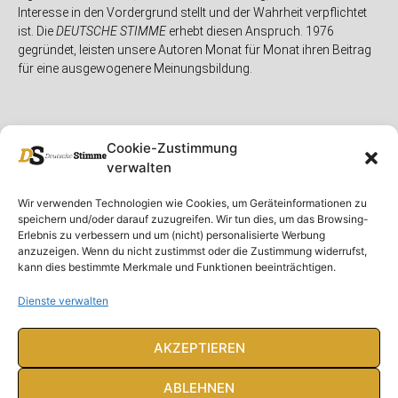
Interesse in den Vordergrund stellt und der Wahrheit verpflichtet
ist. Die
DEUTSCHE STIMME
erhebt diesen Anspruch. 1976
gegründet, leisten unsere Autoren Monat für Monat ihren Beitrag
für eine ausgewogenere Meinungsbildung.
Cookie-Zustimmung
verwalten
Unser Magazin
Rubriken
Rechtliches
Wir verwenden Technologien wie Cookies, um Geräteinformationen zu
speichern und/oder darauf zuzugreifen. Wir tun dies, um das Browsing-
Spenden
Deutschland
Rechtliche Hinweise
Erlebnis zu verbessern und um (nicht) personalisierte Werbung
anzuzeigen. Wenn du nicht zustimmst oder die Zustimmung widerrufst,
Ausgaben
Ausland
Impressum
kann dies bestimmte Merkmale und Funktionen beeinträchtigen.
DS-TV
Gespräch
Datenschutzerklärung
Abonnieren
Opposition
Dienste verwalten
Rundbrief
Panorama
Über uns
Feuilleton
AKZEPTIEREN
Intern
ABLEHNEN