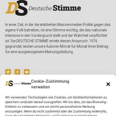
In einer Zeit, in der die etablierten Massenmedien Politik gegen das
eigene Volk betreiben, ist eine Stimme wichtig, die das nationale
Interesse in den Vordergrund stellt und der Wahrheit verpflichtet
ist. Die
DEUTSCHE STIMME
erhebt diesen Anspruch. 1976
gegründet, leisten unsere Autoren Monat für Monat ihren Beitrag
für eine ausgewogenere Meinungsbildung.
Cookie-Zustimmung
verwalten
Unser Magazin
Rubriken
Rechtliches
Wir verwenden Technologien wie Cookies, um Geräteinformationen zu
Spenden
Deutschland
Rechtliche Hinweise
speichern und/oder darauf zuzugreifen. Wir tun dies, um das Browsing-
Ausgaben
Ausland
Impressum
Erlebnis zu verbessern und um (nicht) personalisierte Werbung
anzuzeigen. Wenn du nicht zustimmst oder die Zustimmung widerrufst,
DS-TV
Gespräch
Datenschutzerklärung
kann dies bestimmte Merkmale und Funktionen beeinträchtigen.