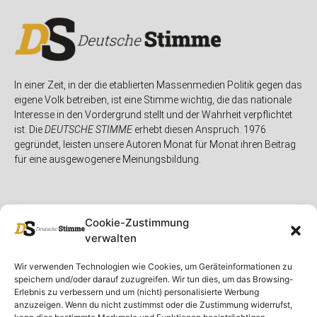
In einer Zeit, in der die etablierten Massenmedien Politik gegen das
eigene Volk betreiben, ist eine Stimme wichtig, die das nationale
Interesse in den Vordergrund stellt und der Wahrheit verpflichtet
ist. Die
DEUTSCHE STIMME
erhebt diesen Anspruch. 1976
gegründet, leisten unsere Autoren Monat für Monat ihren Beitrag
für eine ausgewogenere Meinungsbildung.
Cookie-Zustimmung
verwalten
Unser Magazin
Rubriken
Rechtliches
Wir verwenden Technologien wie Cookies, um Geräteinformationen zu
speichern und/oder darauf zuzugreifen. Wir tun dies, um das Browsing-
Spenden
Deutschland
Rechtliche Hinweise
Erlebnis zu verbessern und um (nicht) personalisierte Werbung
anzuzeigen. Wenn du nicht zustimmst oder die Zustimmung widerrufst,
Ausgaben
Ausland
Impressum