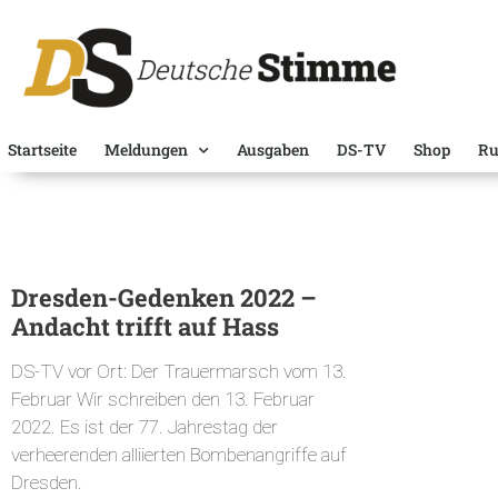
Startseite
Meldungen
Ausgaben
DS-TV
Shop
Ru
Dresden-Gedenken 2022 –
Andacht trifft auf Hass
DS-TV vor Ort: Der Trauermarsch vom 13.
Februar Wir schreiben den 13. Februar
2022. Es ist der 77. Jahrestag der
verheerenden alliierten Bombenangriffe auf
Dresden.