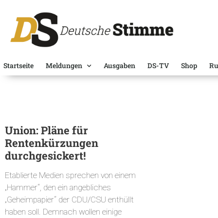
Startseite
Meldungen
Ausgaben
DS-TV
Shop
Ru
Union: Pläne für
Rentenkürzungen
durchgesickert!
Etablierte Medien sprechen von einem
„Hammer“, den ein angebliches
„Geheimpapier“ der CDU/CSU enthüllt
haben soll. Demnach wollen einige