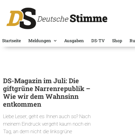
Startseite
Meldungen
Ausgaben
DS-TV
Shop
Ru
DS-Magazin im Juli: Die
giftgrüne Narrenrepublik –
Wie wir dem Wahnsinn
entkommen
Liebe Leser, geht es Ihnen auch so? Nach
meinem Eindruck vergeht kaum noch ein
Tag, an dem nicht die linksgrüne