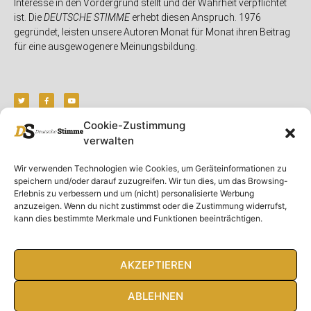
Interesse in den Vordergrund stellt und der Wahrheit verpflichtet
ist. Die
DEUTSCHE STIMME
erhebt diesen Anspruch. 1976
gegründet, leisten unsere Autoren Monat für Monat ihren Beitrag
für eine ausgewogenere Meinungsbildung.
Cookie-Zustimmung
verwalten
Unser Magazin
Rubriken
Rechtliches
Wir verwenden Technologien wie Cookies, um Geräteinformationen zu
Spenden
Deutschland
Rechtliche Hinweise
speichern und/oder darauf zuzugreifen. Wir tun dies, um das Browsing-
Ausgaben
Ausland
Impressum
Erlebnis zu verbessern und um (nicht) personalisierte Werbung
anzuzeigen. Wenn du nicht zustimmst oder die Zustimmung widerrufst,
DS-TV
Gespräch
Datenschutzerklärung
kann dies bestimmte Merkmale und Funktionen beeinträchtigen.
Abonnieren
Opposition
Rundbrief
Panorama
Über uns
Feuilleton
AKZEPTIEREN
Intern
ABLEHNEN