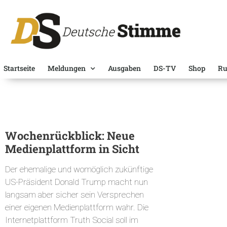
Startseite
Meldungen
Ausgaben
DS-TV
Shop
Ru
Wochenrückblick: Neue
Medienplattform in Sicht
Der ehemalige und womöglich zukünftige
US-Präsident Donald Trump macht nun
langsam aber sicher sein Versprechen
einer eigenen Medienplattform wahr. Die
Internetplattform Truth Social soll im