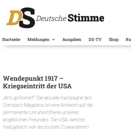
Startseite
Meldungen
Ausgaben
DS-TV
Shop
Ru
Wendepunkt 1917 –
Kriegseintritt der USA
„Ami go home?!“ Die aktuelle Kampagne des
Compact-Magazins ist eine Antwort auf die
permanente Unruhestifterei unseres
angeblichen Freundes. Die USA, welche
maßgeblich von deutschen Zuwanderern