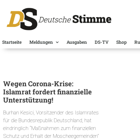
Startseite
Meldungen
Ausgaben
DS-TV
Shop
Ru
Wegen Corona-Krise:
Islamrat fordert finanzielle
Unterstützung!
Burhan Kesici, Vorsitzender des Islamrates
für die Bundesrepublik Deutschland, hat
eindringlich “Maßnahmen zum finanziellen
Schutz und Erhalt der Moscheegemeinden”