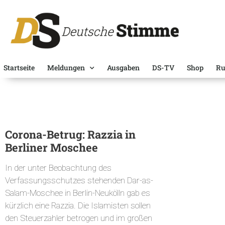
Startseite
Meldungen
Ausgaben
DS-TV
Shop
Ru
Corona-Betrug: Razzia in
Berliner Moschee
In der unter Beobachtung des
Verfassungsschutzes stehenden Dar-as-
Salam-Moschee in Berlin-Neukölln gab es
kürzlich eine Razzia. Die Islamisten sollen
den Steuerzahler betrogen und im großen