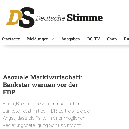
Startseite
Meldungen
Ausgaben
DS-TV
Shop
Ru
Asoziale Marktwirtschaft:
Bankster warnen vor der
FDP
Einen „Beef“ der besonderen Art haben
Bankster jetzt mit der FDP. Es treibt sie die
Angst, dass die Partei in einer möglichen
Regierungsbeteiligung Schluss macht