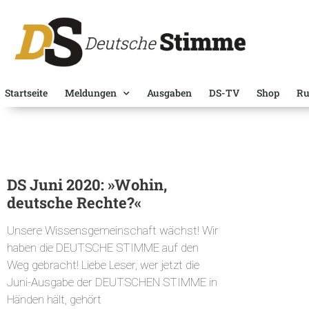
Startseite
Meldungen
Ausgaben
DS-TV
Shop
Ru
DS Juni 2020: »Wohin,
deutsche Rechte?«
Unsere Wissensgemeinschaft wächst! Wir
haben die DEUTSCHE STIMME auf den
Weg gebracht! Liebe Leser, wer jetzt die
Juni-Ausgabe der DEUTSCHEN STIMME in
Händen hält, gehört