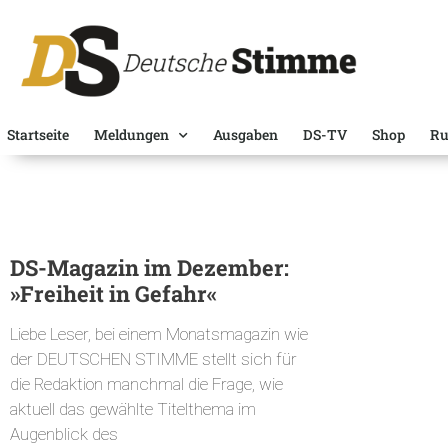
Startseite
Meldungen
Ausgaben
DS-TV
Shop
Ru
DS-Magazin im Dezember:
»Freiheit in Gefahr«
Liebe Leser, bei einem Monatsmagazin wie
der DEUTSCHEN STIMME stellt sich für
die Redaktion manchmal die Frage, wie
aktuell das gewählte Titelthema im
Augenblick des