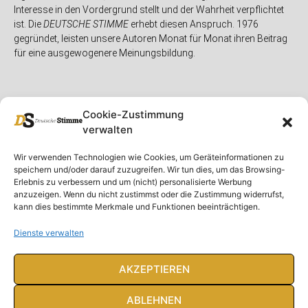
Interesse in den Vordergrund stellt und der Wahrheit verpflichtet
ist. Die
DEUTSCHE STIMME
erhebt diesen Anspruch. 1976
gegründet, leisten unsere Autoren Monat für Monat ihren Beitrag
für eine ausgewogenere Meinungsbildung.
Cookie-Zustimmung
verwalten
Unser Magazin
Rubriken
Rechtliches
Wir verwenden Technologien wie Cookies, um Geräteinformationen zu
speichern und/oder darauf zuzugreifen. Wir tun dies, um das Browsing-
Spenden
Deutschland
Rechtliche Hinweise
Erlebnis zu verbessern und um (nicht) personalisierte Werbung
anzuzeigen. Wenn du nicht zustimmst oder die Zustimmung widerrufst,
Ausgaben
Ausland
Impressum
kann dies bestimmte Merkmale und Funktionen beeinträchtigen.
DS-TV
Gespräch
Datenschutzerklärung
Abonnieren
Opposition
Dienste verwalten
Rundbrief
Panorama
Über uns
Feuilleton
AKZEPTIEREN
Intern
ABLEHNEN