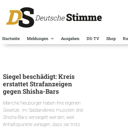
Startseite
Meldungen
Ausgaben
DS-TV
Shop
Ru
Siegel beschädigt: Kreis
erstattet Strafanzeigen
gegen Shisha-Bars
Manche Neubürger haben ihre eigenen
Gesetze. Im Salzlandkreis mussten drei
Shisha-Bars versiegelt werden, weil
Anhaltspunkte vorlagen, dass sie trotz