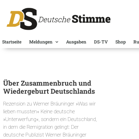
Startseite
Meldungen
Ausgaben
DS-TV
Shop
Ru
Über Zusammenbruch und
Wiedergeburt Deutschlands
Rezension zu Werner Bräuninger »Was wir
lieben mussten« Keine deutsche
»Unterwerfung«, sondern ein Deutschland,
in dem die Remigration gelingt: Der
deutsche Publizist Werner Bräuninger