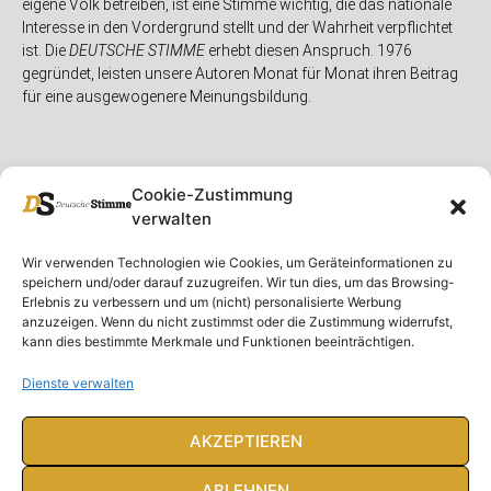
eigene Volk betreiben, ist eine Stimme wichtig, die das nationale
Interesse in den Vordergrund stellt und der Wahrheit verpflichtet
ist. Die
DEUTSCHE STIMME
erhebt diesen Anspruch. 1976
gegründet, leisten unsere Autoren Monat für Monat ihren Beitrag
für eine ausgewogenere Meinungsbildung.
Cookie-Zustimmung
verwalten
Unser Magazin
Rubriken
Rechtliches
Wir verwenden Technologien wie Cookies, um Geräteinformationen zu
speichern und/oder darauf zuzugreifen. Wir tun dies, um das Browsing-
Spenden
Deutschland
Rechtliche Hinweise
Erlebnis zu verbessern und um (nicht) personalisierte Werbung
anzuzeigen. Wenn du nicht zustimmst oder die Zustimmung widerrufst,
Ausgaben
Ausland
Impressum
kann dies bestimmte Merkmale und Funktionen beeinträchtigen.
DS-TV
Gespräch
Datenschutzerklärung
Abonnieren
Opposition
Dienste verwalten
Rundbrief
Panorama
Über uns
Feuilleton
AKZEPTIEREN
Intern
ABLEHNEN