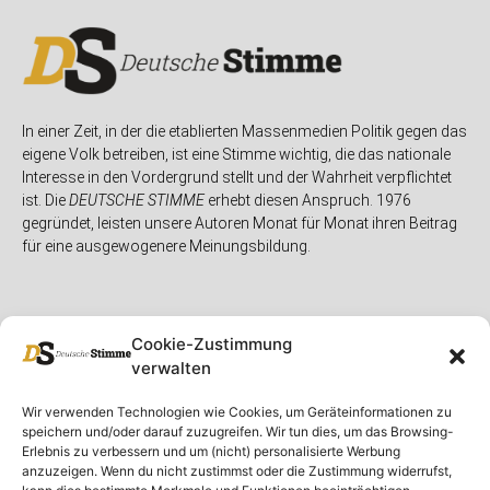
In einer Zeit, in der die etablierten Massenmedien Politik gegen das
eigene Volk betreiben, ist eine Stimme wichtig, die das nationale
Interesse in den Vordergrund stellt und der Wahrheit verpflichtet
ist. Die
DEUTSCHE STIMME
erhebt diesen Anspruch. 1976
gegründet, leisten unsere Autoren Monat für Monat ihren Beitrag
für eine ausgewogenere Meinungsbildung.
Cookie-Zustimmung
verwalten
Unser Magazin
Rubriken
Rechtliches
Wir verwenden Technologien wie Cookies, um Geräteinformationen zu
speichern und/oder darauf zuzugreifen. Wir tun dies, um das Browsing-
Spenden
Deutschland
Rechtliche Hinweise
Erlebnis zu verbessern und um (nicht) personalisierte Werbung
anzuzeigen. Wenn du nicht zustimmst oder die Zustimmung widerrufst,
Ausgaben
Ausland
Impressum