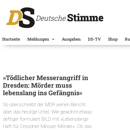
Startseite
Meldungen
Ausgaben
DS-TV
Shop
Ru
»Tödlicher Messerangriff in
Dresden: Mörder muss
lebenslang ins Gefängnis«
So überschreibt der MDR seinen Bericht
über das heutige Urteil. Wie gewohnt etwas
deftiger formuliert BILD mit »Lebenslange
Haft für Dresdner Messer-Mörder«. Ob das