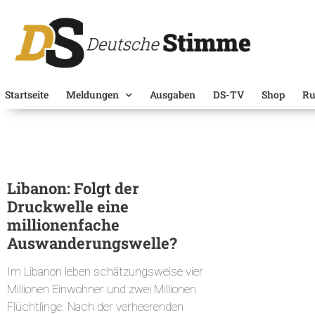
Startseite
Meldungen
Ausgaben
DS-TV
Shop
Ru
Libanon: Folgt der
Druckwelle eine
millionenfache
Auswanderungswelle?
Im Libanon leben schätzungsweise vier
Millionen Einwohner und zwei Millionen
Flüchtlinge. Nach der verheerenden