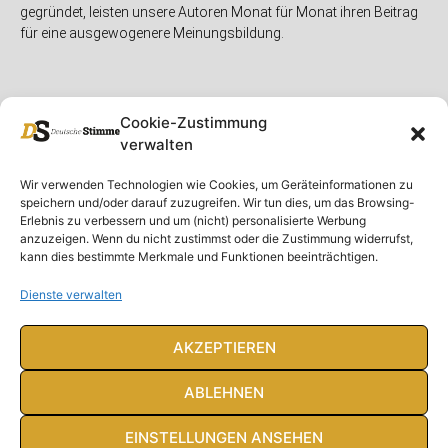
gegründet, leisten unsere Autoren Monat für Monat ihren Beitrag
für eine ausgewogenere Meinungsbildung.
Cookie-Zustimmung
verwalten
Unser Magazin
Rubriken
Rechtliches
Wir verwenden Technologien wie Cookies, um Geräteinformationen zu
speichern und/oder darauf zuzugreifen. Wir tun dies, um das Browsing-
Spenden
Deutschland
Rechtliche Hinweise
Erlebnis zu verbessern und um (nicht) personalisierte Werbung
anzuzeigen. Wenn du nicht zustimmst oder die Zustimmung widerrufst,
Ausgaben
Ausland
Impressum
kann dies bestimmte Merkmale und Funktionen beeinträchtigen.
DS-TV
Gespräch
Datenschutzerklärung
Abonnieren
Opposition
Dienste verwalten
Rundbrief
Panorama
Über uns
Feuilleton
AKZEPTIEREN
Intern
ABLEHNEN
EINSTELLUNGEN ANSEHEN